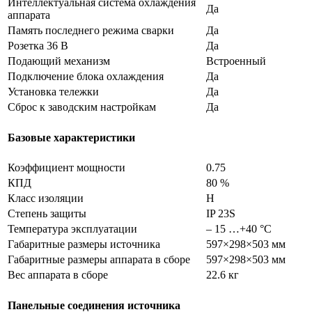
Интеллектуальная система охлаждения
Да
аппарата
Память последнего режима сварки
Да
Розетка 36 В
Да
Подающий механизм
Встроенный
Подключение блока охлаждения
Да
Установка тележки
Да
Сброс к заводским настройкам
Да
Базовые характеристики
Коэффициент мощности
0.75
КПД
80 %
Класс изоляции
H
Степень защиты
IP 23S
Температура эксплуатации
– 15 …+40 °C
Габаритные размеры источника
597×298×503 мм
Габаритные размеры аппарата в сборе
597×298×503 мм
Вес аппарата в сборе
22.6 кг
Панельные соединения источника