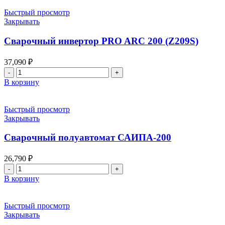
инвертор
TECH
Быстрый просмотр
ARC
Закрывать
205
B
Сварочный инвертор PRO ARC 200 (Z209S)
(Z203)
37,090
₽
Количество
товара
В корзину
Сварочный
инвертор
PRO
Быстрый просмотр
ARC
Закрывать
200
(Z209S)
Сварочный полуавтомат САИПА-200
26,790
₽
Количество
товара
В корзину
Сварочный
полуавтомат
САИПА-200
Быстрый просмотр
Закрывать