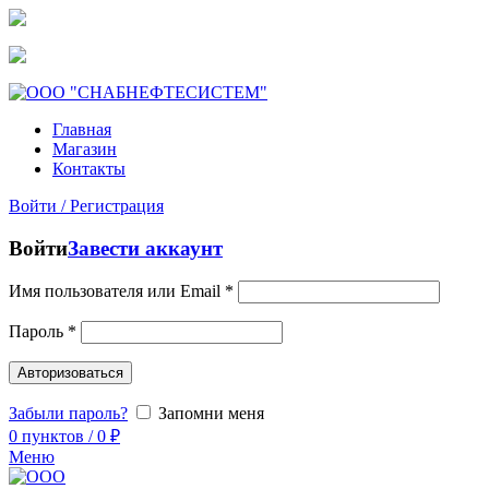
snstmn@bk.ru
+7 (952) 680-38-81
Главная
Магазин
Контакты
Войти / Регистрация
Войти
Завести аккаунт
Имя пользователя или Email
*
Пароль
*
Авторизоваться
Забыли пароль?
Запомни меня
0
пунктов
/
0
₽
Меню