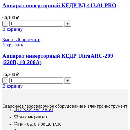
Аппарат инверторный КЕДР ВД-413.01 PRO
66,100
₽
Количество
товара
В корзину
Аппарат
инверторный
Быстрый просмотр
КЕДР
Закрывать
ВД-413.01
PRO
Аппарат инверторный КЕДР UltraARC-209
(220В, 10-200А)
26,300
₽
Количество
товара
В корзину
Аппарат
инверторный
КЕДР
UltraARC-
Сварочное газосварочное оборудование и электроинструмент
+7 (952) 680-38-81
209
(220В,
SNSTMN@BK.RU
10-
ПН - СБ, С 9:00 ДО 17:30
200А)