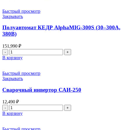
Быстрый просмотр
Закрывать
Полуавтомат КЕДР AlphaMIG-300S (30–300А,
380В)
151,990
₽
Количество
товара
В корзину
Полуавтомат
КЕДР
AlphaMIG-
Быстрый просмотр
300S
Закрывать
(30–
300А,
Сварочный инвертор САИ-250
380В)
12,490
₽
Количество
товара
В корзину
Сварочный
инвертор
САИ-250
Быстрый просмотр