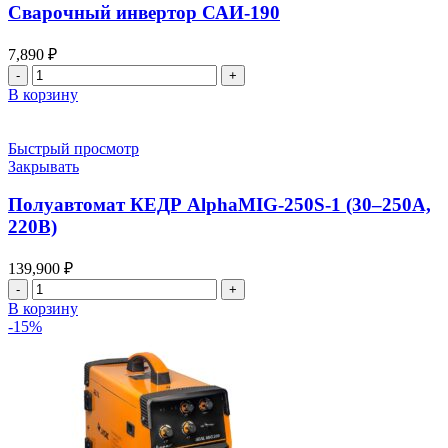
Сварочный инвертор САИ-190
7,890
₽
Количество
товара
В корзину
Сварочный
инвертор
САИ-190
Быстрый просмотр
Закрывать
Полуавтомат КЕДР AlphaMIG-250S-1 (30–250А,
220В)
139,900
₽
Количество
товара
В корзину
Полуавтомат
-15%
КЕДР
AlphaMIG-
250S-
1
(30–
250А,