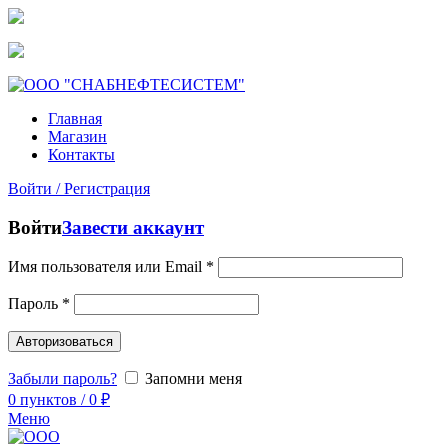
snstmn@bk.ru
+7 (952) 680-38-81
Главная
Магазин
Контакты
Войти / Регистрация
Войти
Завести аккаунт
Имя пользователя или Email
*
Пароль
*
Авторизоваться
Забыли пароль?
Запомни меня
0
пунктов
/
0
₽
Меню