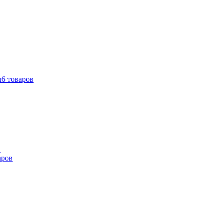
ы
6 товаров
в
аров