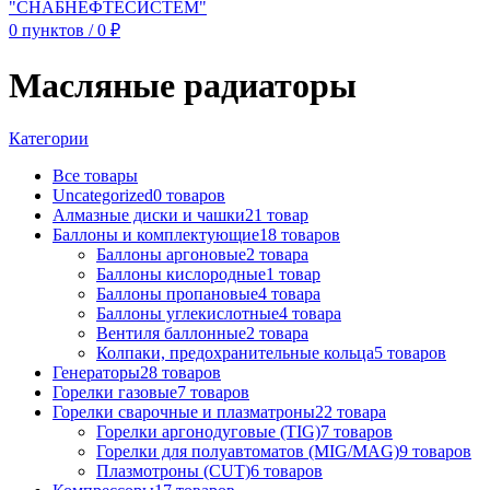
0
пунктов
/
0
₽
Масляные радиаторы
Категории
Все
товары
Uncategorized
0 товаров
Алмазные диски и чашки
21 товар
Баллоны и комплектующие
18 товаров
Баллоны аргоновые
2 товара
Баллоны кислородные
1 товар
Баллоны пропановые
4 товара
Баллоны углекислотные
4 товара
Вентиля баллонные
2 товара
Колпаки, предохранительные кольца
5 товаров
Генераторы
28 товаров
Горелки газовые
7 товаров
Горелки сварочные и плазматроны
22 товара
Горелки аргонодуговые (TIG)
7 товаров
Горелки для полуавтоматов (MIG/MAG)
9 товаров
Плазмотроны (CUT)
6 товаров