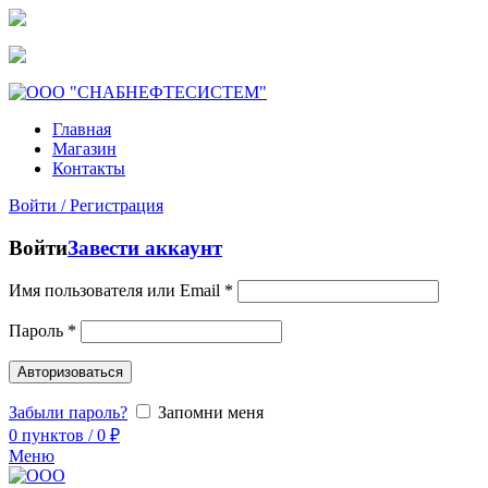
snstmn@bk.ru
+7 (952) 680-38-81
Главная
Магазин
Контакты
Войти / Регистрация
Войти
Завести аккаунт
Имя пользователя или Email
*
Пароль
*
Авторизоваться
Забыли пароль?
Запомни меня
0
пунктов
/
0
₽
Меню