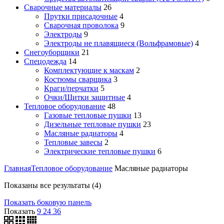
Сварочные материалы
26
Прутки присадочные
4
Сварочная проволока
9
Электроды
9
Электроды не плавящиеся (Вольфрамовые)
4
Снегоуборщики
21
Спецодежда
14
Комплектующие к маскам
2
Костюмы сварщика
3
Краги/перчатки
5
Очки/Щитки защитные
4
Тепловое оборудование
48
Газовые тепловые пушки
13
Дизельные тепловые пушки
23
Масляные радиаторы
4
Тепловые завесы
2
Электрические тепловые пушки
6
Главная
Тепловое оборудование
Масляные радиаторы
Показаны все результаты (4)
Показать боковую панель
Показать
9
24
36