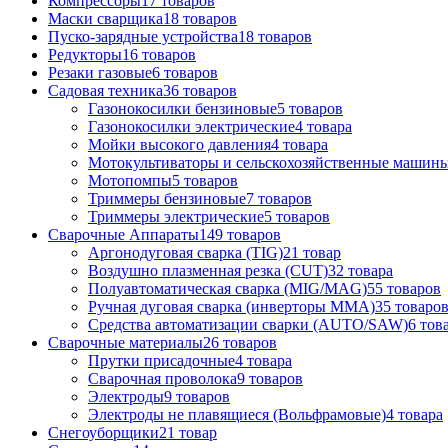
Компрессоры
17 товаров
Маски сварщика
18 товаров
Пуско-зарядные устройства
18 товаров
Редукторы
16 товаров
Резаки газовые
6 товаров
Садовая техника
36 товаров
Газонокосилки бензиновые
5 товаров
Газонокосилки электрические
4 товара
Мойки высокого давления
4 товара
Мотокультиваторы и сельскохозяйственные машин
Мотопомпы
5 товаров
Триммеры бензиновые
7 товаров
Триммеры электрические
5 товаров
Сварочные Аппараты
149 товаров
Аргонодуговая сварка (TIG)
21 товар
Воздушно плазменная резка (CUT)
32 товара
Полуавтоматическая сварка (MIG/MAG)
55 товаров
Ручная дуговая сварка (инверторы MMA)
35 товаро
Средства автоматизации сварки (AUTO/SAW)
6 тов
Сварочные материалы
26 товаров
Прутки присадочные
4 товара
Сварочная проволока
9 товаров
Электроды
9 товаров
Электроды не плавящиеся (Вольфрамовые)
4 товара
Снегоуборщики
21 товар