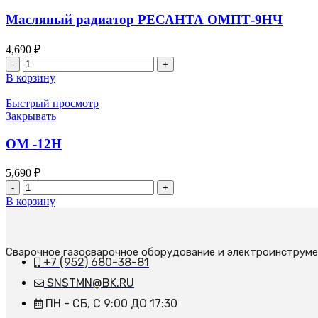
ОМ-9А
Масляный радиатор РЕСАНТА ОМПТ-9НЧ
4,690
₽
Количество
товара
В корзину
Масляный
радиатор
Быстрый просмотр
РЕСАНТА
Закрывать
ОМПТ-9НЧ
ОМ -12Н
5,690
₽
Количество
товара
В корзину
ОМ
-12Н
Сварочное газосварочное оборудование и электроинструм
+7 (952) 680-38-81
SNSTMN@BK.RU
ПН - СБ, С 9:00 ДО 17:30