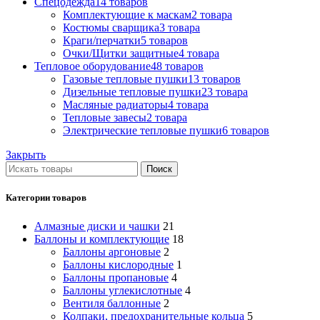
Спецодежда
14 товаров
Комплектующие к маскам
2 товара
Костюмы сварщика
3 товара
Краги/перчатки
5 товаров
Очки/Щитки защитные
4 товара
Тепловое оборудование
48 товаров
Газовые тепловые пушки
13 товаров
Дизельные тепловые пушки
23 товара
Масляные радиаторы
4 товара
Тепловые завесы
2 товара
Электрические тепловые пушки
6 товаров
Закрыть
Поиск
Категории товаров
Алмазные диски и чашки
21
Баллоны и комплектующие
18
Баллоны аргоновые
2
Баллоны кислородные
1
Баллоны пропановые
4
Баллоны углекислотные
4
Вентиля баллонные
2
Колпаки, предохранительные кольца
5