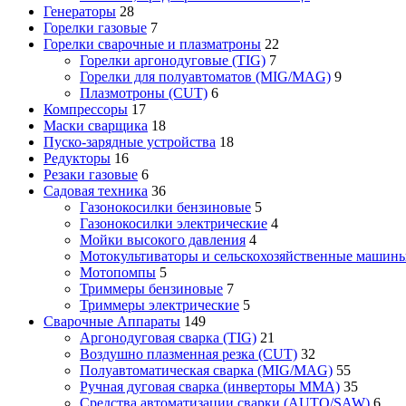
Генераторы
28
Горелки газовые
7
Горелки сварочные и плазматроны
22
Горелки аргонодуговые (TIG)
7
Горелки для полуавтоматов (MIG/MAG)
9
Плазмотроны (CUT)
6
Компрессоры
17
Маски сварщика
18
Пуско-зарядные устройства
18
Редукторы
16
Резаки газовые
6
Садовая техника
36
Газонокосилки бензиновые
5
Газонокосилки электрические
4
Мойки высокого давления
4
Мотокультиваторы и сельскохозяйственные машин
Мотопомпы
5
Триммеры бензиновые
7
Триммеры электрические
5
Сварочные Аппараты
149
Аргонодуговая сварка (TIG)
21
Воздушно плазменная резка (CUT)
32
Полуавтоматическая сварка (MIG/MAG)
55
Ручная дуговая сварка (инверторы MMA)
35
Средства автоматизации сварки (AUTO/SAW)
6